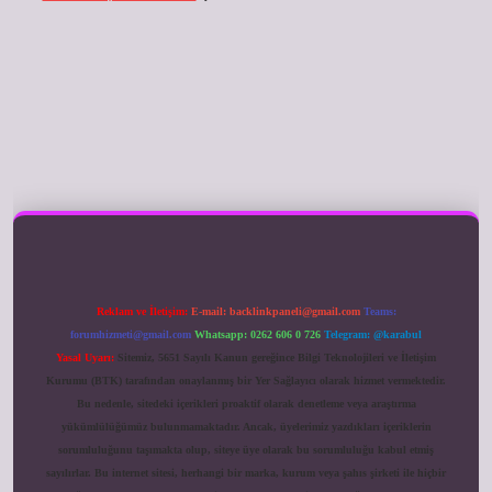
ilbet giriş
Reklam ve İletişim:
E-mail:
backlinkpaneli@gmail.com
Teams:
forumhizmeti@gmail.com
Whatsapp: 0262 606 0 726
Telegram: @karabul
Yasal Uyarı:
Sitemiz, 5651 Sayılı Kanun gereğince Bilgi Teknolojileri ve İletişim
Kurumu (BTK) tarafından onaylanmış bir Yer Sağlayıcı olarak hizmet vermektedir.
Bu nedenle, sitedeki içerikleri proaktif olarak denetleme veya araştırma
yükümlülüğümüz bulunmamaktadır. Ancak, üyelerimiz yazdıkları içeriklerin
sorumluluğunu taşımakta olup, siteye üye olarak bu sorumluluğu kabul etmiş
sayılırlar. Bu internet sitesi, herhangi bir marka, kurum veya şahıs şirketi ile hiçbir