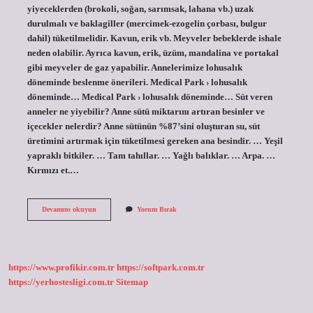
yiyeceklerden (brokoli, soğan, sarımsak, lahana vb.) uzak
durulmalı ve baklagiller (mercimek-ezogelin çorbası, bulgur
dahil) tüketilmelidir. Kavun, erik vb. Meyveler bebeklerde ishale
neden olabilir. Ayrıca kavun, erik, üzüm, mandalina ve portakal
gibi meyveler de gaz yapabilir. Annelerimize lohusalık
döneminde beslenme önerileri. Medical Park › lohusalık
döneminde… Medical Park › lohusalık döneminde… Süt veren
anneler ne yiyebilir? Anne sütü miktarını artıran besinler ve
içecekler nelerdir? Anne sütünün %87’sini oluşturan su, süt
üretimini artırmak için tüketilmesi gereken ana besindir. … Yeşil
yapraklı bitkiler. … Tam tahıllar. … Yağlı balıklar. … Arpa. …
Kırmızı et.…
Süt
Devamını okuyun
Yorum Bırak
Veren
Anne
Ne
Yememeli
https://www.profikir.com.tr
https://softpark.com.tr
https://yerhostesligi.com.tr
Sitemap