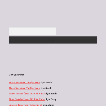
Arama
Son yorumlar
Hava Kurutucu Tahliye Nedir
için
admin
Hava Kurutucu Tahliye Nedir
için
Sadık
Noter Vekalet Ücreti 2024 Ne Kadar
için
admin
Noter Vekalet Ücreti 2024 Ne Kadar
için
Barış
Anason Tansiyonu Yükseltir Mi
için
admin