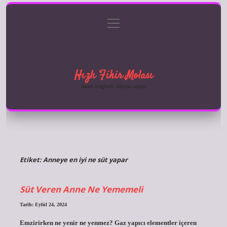
menüyü
Anasayfa
Gizlilik Politikası
Yasal Uyarı
aç
Hakkımızda
Hızlı Fikir Molası
Anlık bilgilerle zihnini tazele!
Etiket:
Anneye en iyi ne süt yapar
Süt Veren Anne Ne Yememeli
Tarih: Eylül 24, 2024
Emzirirken ne yenir ne yenmez? Gaz yapıcı elementler içeren