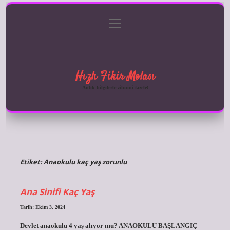
menüyü
Anasayfa
Gizlilik Politikası
Yasal Uyarı
aç
Hakkımızda
Hızlı Fikir Molası
Anlık bilgilerle zihnini tazele!
Etiket:
Anaokulu kaç yaş zorunlu
Ana Sinifi Kaç Yaş
Tarih: Ekim 3, 2024
Devlet anaokulu 4 yaş alıyor mu? ANAOKULU BAŞLANGIÇ