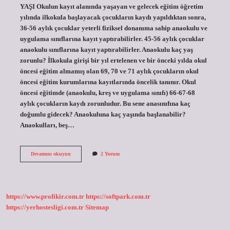
YAŞI Okulun kayıt alanında yaşayan ve gelecek eğitim öğretim
yılında ilkokula başlayacak çocukların kaydı yapıldıktan sonra,
36-56 aylık çocuklar yeterli fiziksel donanıma sahip anaokulu ve
uygulama sınıflarına kayıt yaptırabilirler. 45-56 aylık çocuklar
anaokulu sınıflarına kayıt yaptırabilirler. Anaokulu kaç yaş
zorunlu? İlkokula girişi bir yıl ertelenen ve bir önceki yılda okul
öncesi eğitim almamış olan 69, 70 ve 71 aylık çocukların okul
öncesi eğitim kurumlarına kayıtlarında öncelik tanınır. Okul
öncesi eğitimde (anaokulu, kreş ve uygulama sınıfı) 66-67-68
aylık çocukların kaydı zorunludur. Bu sene anasınıfına kaç
doğumlu gidecek? Anaokuluna kaç yaşında başlanabilir?
Anaokulları, beş…
Ana
Devamını okuyun
2 Yorum
Sinifi
Kaç
Yaş
https://www.profikir.com.tr
https://softpark.com.tr
https://yerhostesligi.com.tr
Sitemap