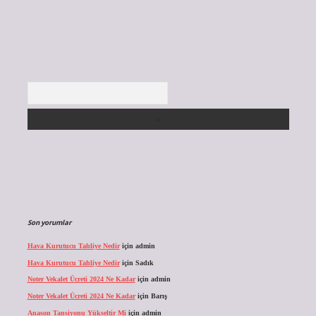
Arama
Son yorumlar
Hava Kurutucu Tahliye Nedir
için
admin
Hava Kurutucu Tahliye Nedir
için
Sadık
Noter Vekalet Ücreti 2024 Ne Kadar
için
admin
Noter Vekalet Ücreti 2024 Ne Kadar
için
Barış
Anason Tansiyonu Yükseltir Mi
için
admin