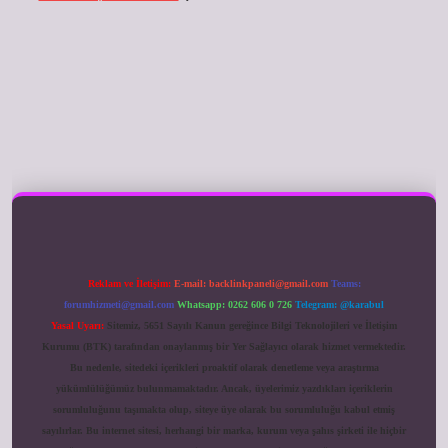
ilbet giriş
Reklam ve İletişim:
E-mail:
backlinkpaneli@gmail.com
Teams:
forumhizmeti@gmail.com
Whatsapp: 0262 606 0 726
Telegram: @karabul
Yasal Uyarı:
Sitemiz, 5651 Sayılı Kanun gereğince Bilgi Teknolojileri ve İletişim
Kurumu (BTK) tarafından onaylanmış bir Yer Sağlayıcı olarak hizmet vermektedir.
Bu nedenle, sitedeki içerikleri proaktif olarak denetleme veya araştırma
yükümlülüğümüz bulunmamaktadır. Ancak, üyelerimiz yazdıkları içeriklerin
sorumluluğunu taşımakta olup, siteye üye olarak bu sorumluluğu kabul etmiş
sayılırlar. Bu internet sitesi, herhangi bir marka, kurum veya şahıs şirketi ile hiçbir