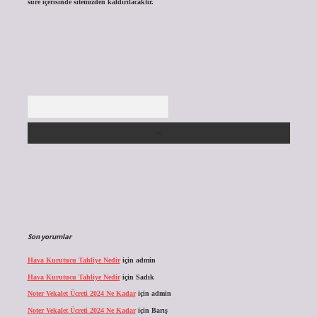
süre içerisinde sitemizden kaldırılacaktır.
Arama
Son yorumlar
Hava Kurutucu Tahliye Nedir
için
admin
Hava Kurutucu Tahliye Nedir
için
Sadık
Noter Vekalet Ücreti 2024 Ne Kadar
için
admin
Noter Vekalet Ücreti 2024 Ne Kadar
için
Barış