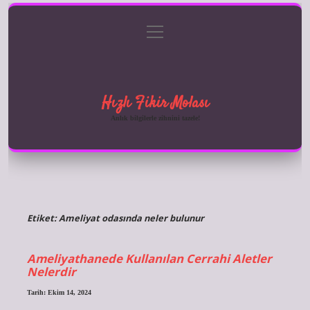
menüyü
Anasayfa
Gizlilik Politikası
Yasal Uyarı
aç
Hakkımızda
Hızlı Fikir Molası
Anlık bilgilerle zihnini tazele!
Etiket:
Ameliyat odasında neler bulunur
Ameliyathanede Kullanılan Cerrahi Aletler
Nelerdir
Tarih: Ekim 14, 2024