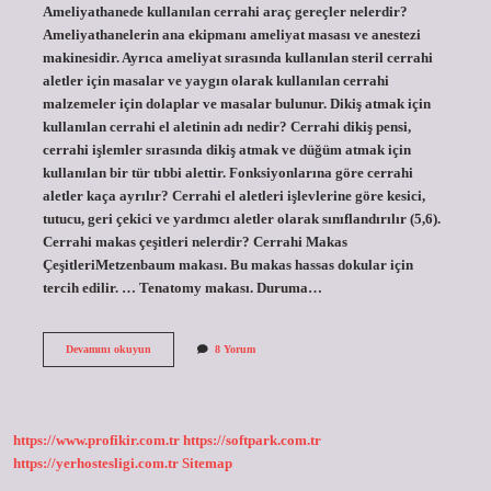
Ameliyathanede kullanılan cerrahi araç gereçler nelerdir?
Ameliyathanelerin ana ekipmanı ameliyat masası ve anestezi
makinesidir. Ayrıca ameliyat sırasında kullanılan steril cerrahi
aletler için masalar ve yaygın olarak kullanılan cerrahi
malzemeler için dolaplar ve masalar bulunur. Dikiş atmak için
kullanılan cerrahi el aletinin adı nedir? Cerrahi dikiş pensi,
cerrahi işlemler sırasında dikiş atmak ve düğüm atmak için
kullanılan bir tür tıbbi alettir. Fonksiyonlarına göre cerrahi
aletler kaça ayrılır? Cerrahi el aletleri işlevlerine göre kesici,
tutucu, geri çekici ve yardımcı aletler olarak sınıflandırılır (5,6).
Cerrahi makas çeşitleri nelerdir? Cerrahi Makas
ÇeşitleriMetzenbaum makası. Bu makas hassas dokular için
tercih edilir. … Tenatomy makası. Duruma…
Ameliyathanede
Devamını okuyun
8 Yorum
Kullanılan
Cerrahi
Aletler
Nelerdir
https://www.profikir.com.tr
https://softpark.com.tr
https://yerhostesligi.com.tr
Sitemap