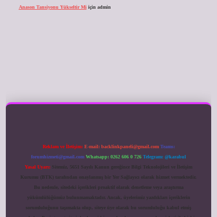
Anason Tansiyonu Yükseltir Mi
için
admin
ilbet giriş
Reklam ve İletişim:
E-mail:
backlinkpaneli@gmail.com
Teams:
forumhizmeti@gmail.com
Whatsapp: 0262 606 0 726
Telegram: @karabul
Yasal Uyarı:
Sitemiz, 5651 Sayılı Kanun gereğince Bilgi Teknolojileri ve İletişim
Kurumu (BTK) tarafından onaylanmış bir Yer Sağlayıcı olarak hizmet vermektedir.
Bu nedenle, sitedeki içerikleri proaktif olarak denetleme veya araştırma
yükümlülüğümüz bulunmamaktadır. Ancak, üyelerimiz yazdıkları içeriklerin
sorumluluğunu taşımakta olup, siteye üye olarak bu sorumluluğu kabul etmiş