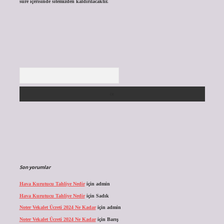
süre içerisinde sitemizden kaldırılacaktır.
Arama
Son yorumlar
Hava Kurutucu Tahliye Nedir
için
admin
Hava Kurutucu Tahliye Nedir
için
Sadık
Noter Vekalet Ücreti 2024 Ne Kadar
için
admin
Noter Vekalet Ücreti 2024 Ne Kadar
için
Barış