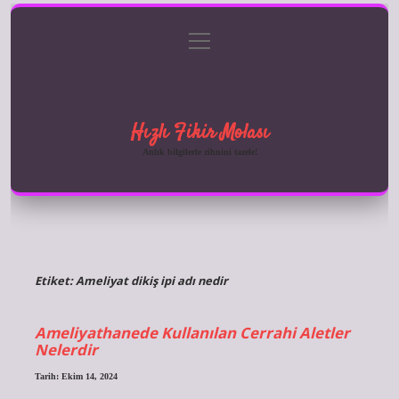
menüyü
Anasayfa
Gizlilik Politikası
Yasal Uyarı
aç
Hakkımızda
Hızlı Fikir Molası
Anlık bilgilerle zihnini tazele!
Etiket:
Ameliyat dikiş ipi adı nedir
Ameliyathanede Kullanılan Cerrahi Aletler
Nelerdir
Tarih: Ekim 14, 2024