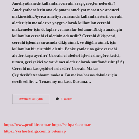
Ameliyathanede kullanılan cerrahi araç gereçler nelerdir?
Ameliyathanelerin ana ekipmanı ameliyat masası ve anestezi
makinesidir. Ayrıca ameliyat sırasında kullanılan steril cerrahi
aletler için masalar ve yaygın olarak kullanılan cerrahi
malzemeler için dolaplar ve masalar bulunur. Dikiş atmak için
kullanılan cerrahi el aletinin adı nedir? Cerrahi dikiş pensi,
cerrahi işlemler sırasında dikiş atmak ve düğüm atmak için
kullanılan bir tür tıbbi alettir. Fonksiyonlarına göre cerrahi
aletler kaça ayrılır? Cerrahi el aletleri işlevlerine göre kesici,
tutucu, geri çekici ve yardımcı aletler olarak sınıflandırılır (5,6).
Cerrahi makas çeşitleri nelerdir? Cerrahi Makas
ÇeşitleriMetzenbaum makası. Bu makas hassas dokular için
tercih edilir. … Tenatomy makası. Duruma…
Ameliyathanede
Devamını okuyun
8 Yorum
Kullanılan
Cerrahi
Aletler
Nelerdir
https://www.profikir.com.tr
https://softpark.com.tr
https://yerhostesligi.com.tr
Sitemap