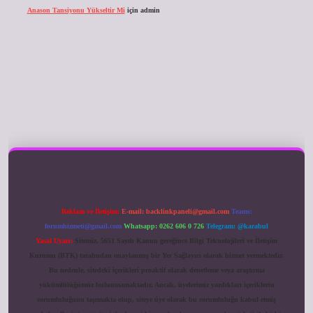
Anason Tansiyonu Yükseltir Mi
için
admin
ilbet giriş
Reklam ve İletişim:
E-mail:
backlinkpaneli@gmail.com
Teams:
forumhizmeti@gmail.com
Whatsapp: 0262 606 0 726
Telegram: @karabul
Yasal Uyarı:
Sitemiz, 5651 Sayılı Kanun gereğince Bilgi Teknolojileri ve İletişim
Kurumu (BTK) tarafından onaylanmış bir Yer Sağlayıcı olarak hizmet vermektedir.
Bu nedenle, sitedeki içerikleri proaktif olarak denetleme veya araştırma
yükümlülüğümüz bulunmamaktadır. Ancak, üyelerimiz yazdıkları içeriklerin
sorumluluğunu taşımakta olup, siteye üye olarak bu sorumluluğu kabul etmiş