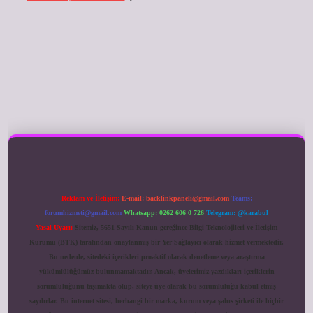
ilbet giriş
Reklam ve İletişim:
E-mail:
backlinkpaneli@gmail.com
Teams:
forumhizmeti@gmail.com
Whatsapp: 0262 606 0 726
Telegram: @karabul
Yasal Uyarı:
Sitemiz, 5651 Sayılı Kanun gereğince Bilgi Teknolojileri ve İletişim
Kurumu (BTK) tarafından onaylanmış bir Yer Sağlayıcı olarak hizmet vermektedir.
Bu nedenle, sitedeki içerikleri proaktif olarak denetleme veya araştırma
yükümlülüğümüz bulunmamaktadır. Ancak, üyelerimiz yazdıkları içeriklerin
sorumluluğunu taşımakta olup, siteye üye olarak bu sorumluluğu kabul etmiş
sayılırlar. Bu internet sitesi, herhangi bir marka, kurum veya şahıs şirketi ile hiçbir