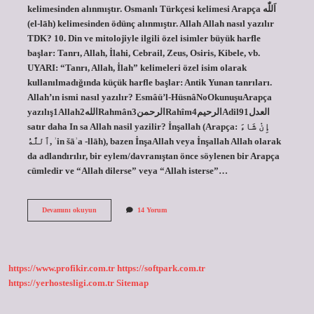
kelimesinden alınmıştır. Osmanlı Türkçesi kelimesi Arapça اَللّٰه‎
(el-lāh) kelimesinden ödünç alınmıştır. Allah Allah nasıl yazılır
TDK? 10. Din ve mitolojiyle ilgili özel isimler büyük harfle
başlar: Tanrı, Allah, İlahi, Cebrail, Zeus, Osiris, Kibele, vb.
UYARI: “Tanrı, Allah, İlah” kelimeleri özel isim olarak
kullanılmadığında küçük harfle başlar: Antik Yunan tanrıları.
Allah’ın ismi nasıl yazılır? Esmâü’l-HüsnâNoOkunuşuArapça
yazılış1Allahالله2Rahmânالرحمن3Rahîmالرحيم4Adilالعدل91
satır daha In sa Allah nasil yazilir? İnşallah (Arapça: إِنْ شَاءَ
ٱللَّٰهُ, ʾin šāʾa -llāh), bazen İnşaAllah veya İnşallah Allah olarak
da adlandırılır, bir eylem/davranıştan önce söylenen bir Arapça
cümledir ve “Allah dilerse” veya “Allah isterse”…
Cenabı
Devamını okuyun
14 Yorum
Allah
Yazısı
Nasıl
Yazılır
https://www.profikir.com.tr
https://softpark.com.tr
https://yerhostesligi.com.tr
Sitemap