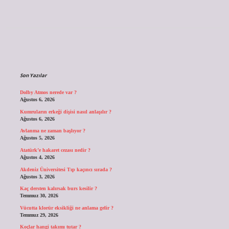
Sidebar
Son Yazılar
Dolby Atmos nerede var ?
Ağustos 6, 2026
Kumruların erkeği dişisi nasıl anlaşılır ?
Ağustos 6, 2026
Avlanma ne zaman başlıyor ?
Ağustos 5, 2026
Atatürk’e hakaret cezası nedir ?
Ağustos 4, 2026
Akdeniz Üniversitesi Tıp kaçıncı sırada ?
Ağustos 3, 2026
Kaç dersten kalırsak burs kesilir ?
Temmuz 30, 2026
Vücutta klorür eksikliği ne anlama gelir ?
Temmuz 29, 2026
Koçlar hangi takımı tutar ?