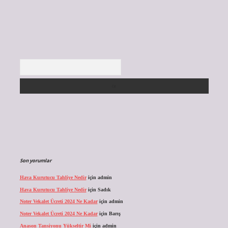
Arama
Son yorumlar
Hava Kurutucu Tahliye Nedir
için
admin
Hava Kurutucu Tahliye Nedir
için
Sadık
Noter Vekalet Ücreti 2024 Ne Kadar
için
admin
Noter Vekalet Ücreti 2024 Ne Kadar
için
Barış
Anason Tansiyonu Yükseltir Mi
için
admin