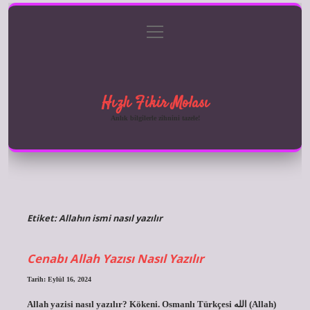
menüyü
Anasayfa
Gizlilik Politikası
Yasal Uyarı
aç
Hakkımızda
Hızlı Fikir Molası
Anlık bilgilerle zihnini tazele!
Etiket:
Allahın ismi nasıl yazılır
Cenabı Allah Yazısı Nasıl Yazılır
Tarih: Eylül 16, 2024
Allah yazisi nasıl yazılır? Kökeni. Osmanlı Türkçesi الله‎ (Allah)