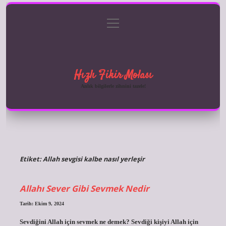
menüyü
Anasayfa
Gizlilik Politikası
Yasal Uyarı
aç
Hakkımızda
Hızlı Fikir Molası
Anlık bilgilerle zihnini tazele!
Etiket:
Allah sevgisi kalbe nasıl yerleşir
Allahı Sever Gibi Sevmek Nedir
Tarih: Ekim 9, 2024
Sevdiğini Allah için sevmek ne demek? Sevdiği kişiyi Allah için