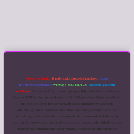
ilbet giriş
Reklam ve İletişim:
E-mail:
backlinkpaneli@gmail.com
Teams:
forumhizmeti@gmail.com
Whatsapp: 0262 606 0 726
Telegram: @karabul
Yasal Uyarı:
Sitemiz, 5651 Sayılı Kanun gereğince Bilgi Teknolojileri ve İletişim
Kurumu (BTK) tarafından onaylanmış bir Yer Sağlayıcı olarak hizmet vermektedir.
Bu nedenle, sitedeki içerikleri proaktif olarak denetleme veya araştırma
yükümlülüğümüz bulunmamaktadır. Ancak, üyelerimiz yazdıkları içeriklerin
sorumluluğunu taşımakta olup, siteye üye olarak bu sorumluluğu kabul etmiş
sayılırlar. Bu internet sitesi, herhangi bir marka, kurum veya şahıs şirketi ile hiçbir
bağlantısı bulunmamaktadır. Sitede yalnızca kendi hazırladığımız makaleler