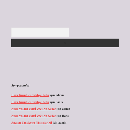
Arama
Son yorumlar
Hava Kurutucu Tahliye Nedir
için
admin
Hava Kurutucu Tahliye Nedir
için
Sadık
Noter Vekalet Ücreti 2024 Ne Kadar
için
admin
Noter Vekalet Ücreti 2024 Ne Kadar
için
Barış
Anason Tansiyonu Yükseltir Mi
için
admin