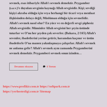
sevmek, esas itibariyle Allah’ı sevmek demektir. Peygamber
(s.a.v.)’e duyulan sevginin kaynağı Allah sevgisidir. Kişi; sevdiği
kişiyi akraba olduğu için veya herhangi bir ticari veya menfaat
ilişkisinden dolayı değil, Müslüman olduğu için sevmelidir.
Allah’ı sevmek nasıl olur? En yüce ve en değerli sevgi şüphesiz
Allah sevgisidir. Müminler Allah sevgisini her şeyin üstünde
tutarlar ve O’nu her şeyden çok severler. (Bakara, 2/165) Allah’ı
sevenler, ibadetlerini yerine getirir, haramdan kaçınır ve üstün
ibadetlerle O’na manen yakınlaşmaya çalışırlar. Allah’ı sevmek
ne anlama gelir? Allah’ı sevmek aynı zamanda Peygamberini
sevmek demektir. Peygamberi sevmek onun izinden…
Allahı
Devamını okuyun
6 Yorum
Sever
Gibi
Sevmek
Nedir
https://www.profikir.com.tr
https://softpark.com.tr
https://yerhostesligi.com.tr
Sitemap