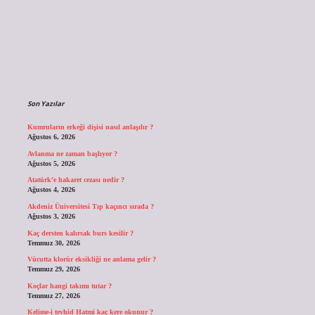
Sidebar
Son Yazılar
Kumruların erkeği dişisi nasıl anlaşılır ?
Ağustos 6, 2026
Avlanma ne zaman başlıyor ?
Ağustos 5, 2026
Atatürk’e hakaret cezası nedir ?
Ağustos 4, 2026
Akdeniz Üniversitesi Tıp kaçıncı sırada ?
Ağustos 3, 2026
Kaç dersten kalırsak burs kesilir ?
Temmuz 30, 2026
Vücutta klorür eksikliği ne anlama gelir ?
Temmuz 29, 2026
Koçlar hangi takımı tutar ?
Temmuz 27, 2026
Kelime-i tevhid Hatmi kaç kere okunur ?