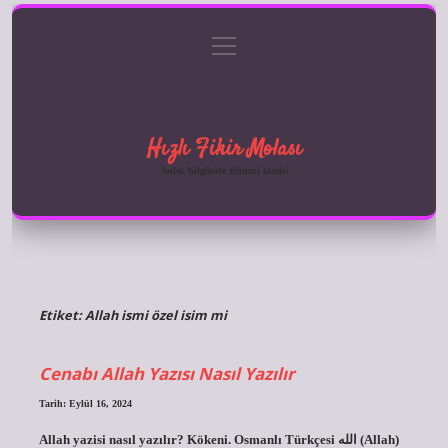
menüyü
Anasayfa
Gizlilik Politikası
Yasal Uyarı
aç
Hakkımızda
Hızlı Fikir Molası
Anlık bilgilerle zihnini tazele!
Etiket:
Allah ismi özel isim mi
Cenabı Allah Yazısı Nasıl Yazılır
Tarih: Eylül 16, 2024
Allah yazisi nasıl yazılır? Kökeni. Osmanlı Türkçesi الله‎ (Allah)