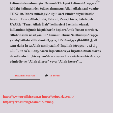
kelimesinden alınmıştır. Osmanlı Türkçesi kelimesi Arapça اَللّٰه‎
(el-lāh) kelimesinden ödünç alınmıştır. Allah Allah nasıl yazılır
TDK? 10. Din ve mitolojiyle ilgili özel isimler büyük harfle
başlar: Tanrı, Allah, İlahi, Cebrail, Zeus, Osiris, Kibele, vb.
UYARI: “Tanrı, Allah, İlah” kelimeleri özel isim olarak
kullanılmadığında küçük harfle başlar: Antik Yunan tanrıları.
Allah’ın ismi nasıl yazılır? Esmâü’l-HüsnâNoOkunuşuArapça
yazılış1Allahالله2Rahmânالرحمن3Rahîmالرحيم4Adilالعدل91
satır daha In sa Allah nasil yazilir? İnşallah (Arapça: إِنْ شَاءَ
ٱللَّٰهُ, ʾin šāʾa -llāh), bazen İnşaAllah veya İnşallah Allah olarak
da adlandırılır, bir eylem/davranıştan önce söylenen bir Arapça
cümledir ve “Allah dilerse” veya “Allah isterse”…
Cenabı
Devamını okuyun
14 Yorum
Allah
Yazısı
Nasıl
Yazılır
https://www.profikir.com.tr
https://softpark.com.tr
https://yerhostesligi.com.tr
Sitemap