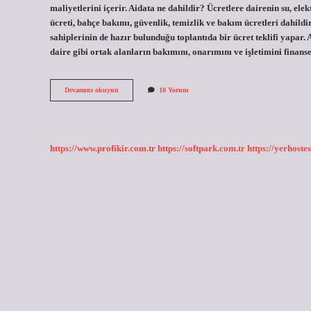
maliyetlerini içerir. Aidata ne dahildir? Ücretlere dairenin su, ele
ücreti, bahçe bakımı, güvenlik, temizlik ve bakım ücretleri dahildir
sahiplerinin de hazır bulunduğu toplantıda bir ücret teklifi yapar.
daire gibi ortak alanların bakımını, onarımını ve işletimini finan
Aidat
Devamını okuyun
10 Yorum
Paraları
Neleri
Kapsıyor
https://www.profikir.com.tr
https://softpark.com.tr
https://yerhostes