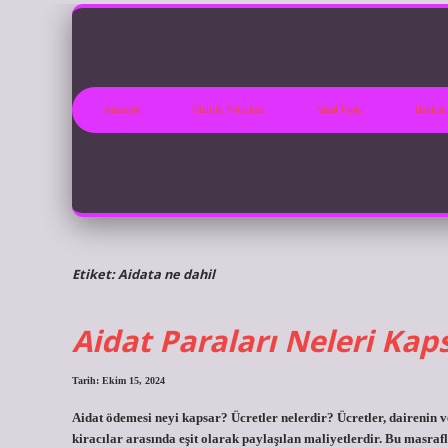
Anasayfa
Gizlilik Politikası
Yasal Uyarı
Hakkım
Etiket:
Aidata ne dahil
Aidat Paraları Neleri Kap
Tarih: Ekim 15, 2024
Aidat ödemesi neyi kapsar? Ücretler nelerdir? Ücretler, dairenin 
kiracılar arasında eşit olarak paylaşılan maliyetlerdir. Bu masraf