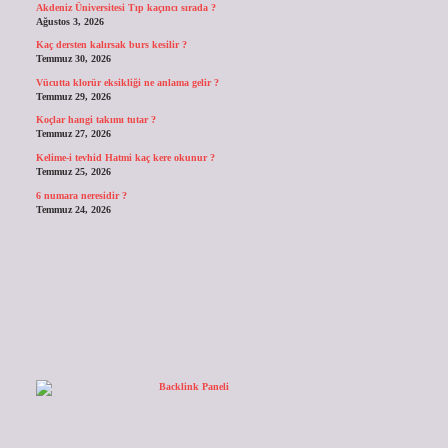
Akdeniz Üniversitesi Tıp kaçıncı sırada ?
Ağustos 3, 2026
Kaç dersten kalırsak burs kesilir ?
Temmuz 30, 2026
Vücutta klorür eksikliği ne anlama gelir ?
Temmuz 29, 2026
Koçlar hangi takımı tutar ?
Temmuz 27, 2026
Kelime-i tevhid Hatmi kaç kere okunur ?
Temmuz 25, 2026
6 numara neresidir ?
Temmuz 24, 2026