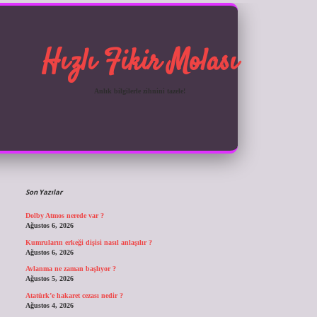
Hızlı Fikir Molası
Anlık bilgilerle zihnini tazele!
Sidebar
ilbet giriş
Son Yazılar
Dolby Atmos nerede var ?
Ağustos 6, 2026
Kumruların erkeği dişisi nasıl anlaşılır ?
Ağustos 6, 2026
Avlanma ne zaman başlıyor ?
Ağustos 5, 2026
Atatürk’e hakaret cezası nedir ?
Ağustos 4, 2026