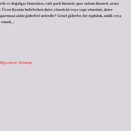
ktrik ve doğalgaz faturaları, vale park hizmeti, spor salonu hizmeti, arıza
. Ücret fiyatını belirlerken daire yöneticisi veya yapı yönetimi, daire
 Apartman aidat giderleri nelerdir? Genel giderler, bir topluluk, mülk veya
se etmek…
ligi.com.tr
Sitemap