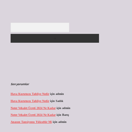
Arama
Son yorumlar
Hava Kurutucu Tahliye Nedir
için
admin
Hava Kurutucu Tahliye Nedir
için
Sadık
Noter Vekalet Ücreti 2024 Ne Kadar
için
admin
Noter Vekalet Ücreti 2024 Ne Kadar
için
Barış
Anason Tansiyonu Yükseltir Mi
için
admin