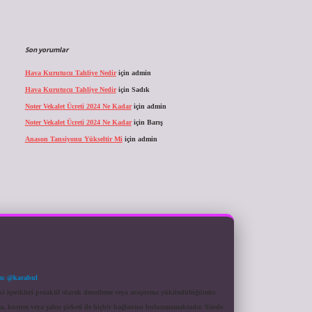
Son yorumlar
Hava Kurutucu Tahliye Nedir
için
admin
Hava Kurutucu Tahliye Nedir
için
Sadık
Noter Vekalet Ücreti 2024 Ne Kadar
için
admin
Noter Vekalet Ücreti 2024 Ne Kadar
için
Barış
Anason Tansiyonu Yükseltir Mi
için
admin
m: @karabul
eki içerikleri proaktif olarak denetleme veya araştırma yükümlülüğümüz
a, kurum veya şahıs şirketi ile hiçbir bağlantısı bulunmamaktadır. Sitede