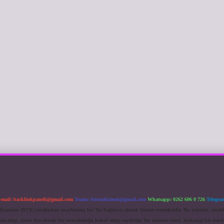
-mail:
backlinkpaneli@gmail.com
Teams:
forumhizmeti@gmail.com
Whatsapp: 0262 606 0 726
Telegra
im Kurumu (BTK) tarafından onaylanmış bir Yer Sağlayıcı olarak hizmet vermektedir. Bu nedenle, sited
 olup, siteye üye olarak bu sorumluluğu kabul etmiş sayılırlar. Bu internet sitesi, herhangi bir mark