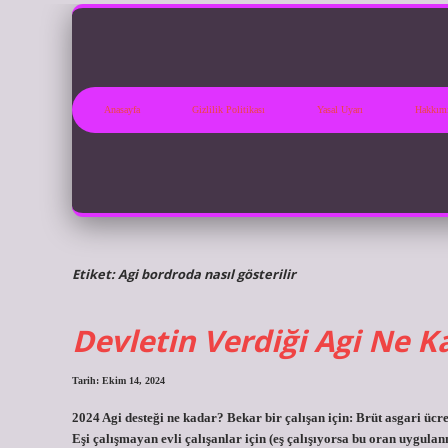
Anasayfa
Gizlilik Politikası
Yasal Uyarı
Hakkım
Etiket:
Agi bordroda nasıl gösterilir
Devletin Verdiği Agi Ne K
Tarih: Ekim 14, 2024
2024 Agi desteği ne kadar? Bekar bir çalışan için: Brüt asgari ücre
Eşi çalışmayan evli çalışanlar için (eş çalışıyorsa bu oran uygulan