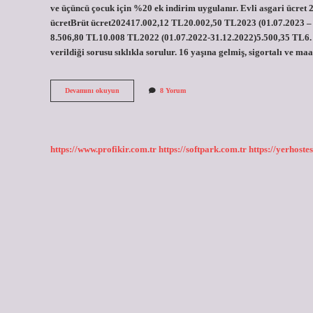
ve üçüncü çocuk için %20 ek indirim uygulanır. Evli asgari ücret 
ücretBrüt ücret202417.002,12 TL20.002,50 TL2023 (01.07.2023 – 
8.506,80 TL10.008 TL2022 (01.07.2022-31.12.2022)5.500,35 TL6. A
verildiği sorusu sıklıkla sorulur. 16 yaşına gelmiş, sigortalı ve ma
Devletin
Devamını okuyun
8 Yorum
Verdiği
Agi
Ne
Kadar
https://www.profikir.com.tr
https://softpark.com.tr
https://yerhostes