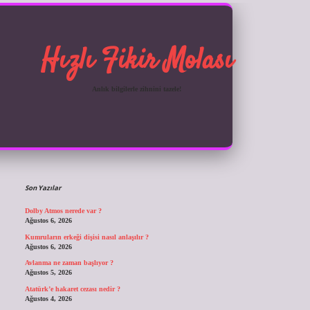
Hızlı Fikir Molası
Anlık bilgilerle zihnini tazele!
Sidebar
ilbet giriş
Son Yazılar
Dolby Atmos nerede var ?
Ağustos 6, 2026
Kumruların erkeği dişisi nasıl anlaşılır ?
Ağustos 6, 2026
Avlanma ne zaman başlıyor ?
Ağustos 5, 2026
Atatürk’e hakaret cezası nedir ?
Ağustos 4, 2026