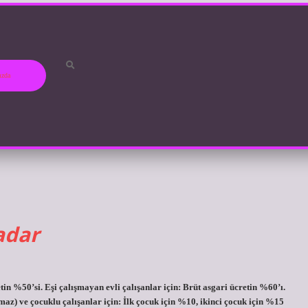
ızda
adar
tin %50’si. Eşi çalışmayan evli çalışanlar için: Brüt asgari ücretin %60’ı.
maz) ve çocuklu çalışanlar için: İlk çocuk için %10, ikinci çocuk için %15