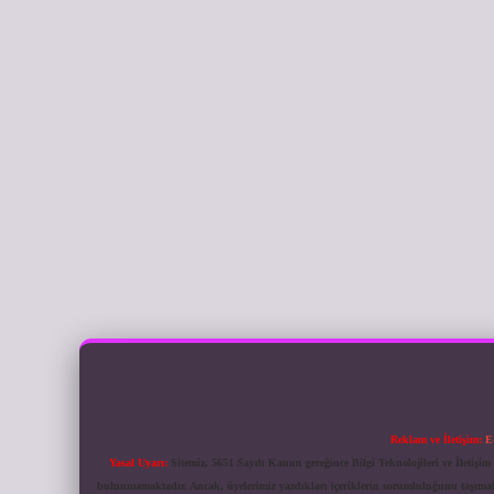
Reklam ve İletişim:
E
Yasal Uyarı:
Sitemiz, 5651 Sayılı Kanun gereğince Bilgi Teknolojileri ve İletiş
bulunmamaktadır. Ancak, üyelerimiz yazdıkları içeriklerin sorumluluğunu taşımakta