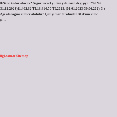
2024 ne kadar olacak? Asgari ücret yıldan yıla nasıl değişiyor?YılNet
31.12.2023)11.402,32 TL13.414,50 TL2023. (01.01.2023-30.06.202). 3 )
gi alacağını kimler alabilir? Çalışanlar tarafından AGI’nin kime
aşı…
ligi.com.tr
Sitemap