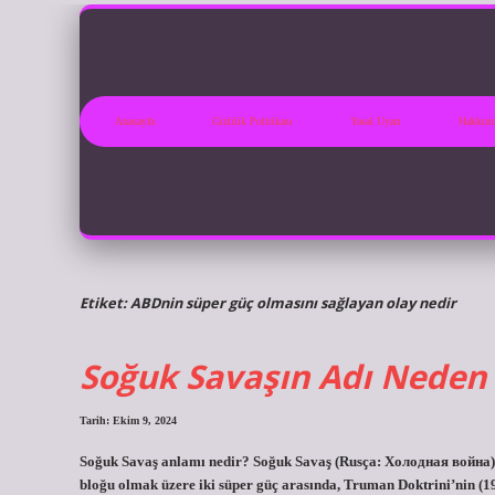
Anasayfa
Gizlilik Politikası
Yasal Uyarı
Hakkım
Etiket:
ABDnin süper güç olmasını sağlayan olay nedir
Soğuk Savaşın Adı Neden
Tarih: Ekim 9, 2024
Soğuk Savaş anlamı nedir? Soğuk Savaş (Rusça: Холодная война), A
bloğu olmak üzere iki süper güç arasında, Truman Doktrini’nin (1