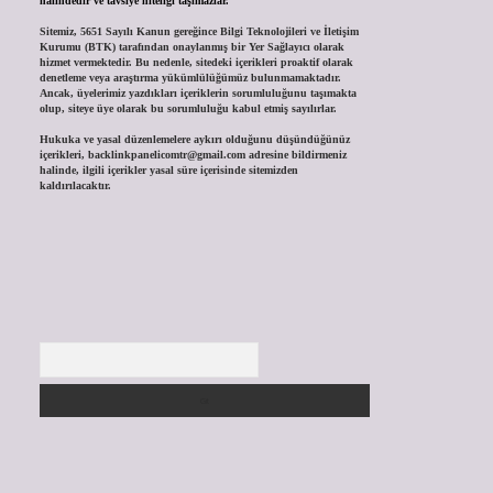
halindedir ve tavsiye niteliği taşımazlar.
Sitemiz, 5651 Sayılı Kanun gereğince Bilgi Teknolojileri ve İletişim
Kurumu (BTK) tarafından onaylanmış bir Yer Sağlayıcı olarak
hizmet vermektedir. Bu nedenle, sitedeki içerikleri proaktif olarak
denetleme veya araştırma yükümlülüğümüz bulunmamaktadır.
Ancak, üyelerimiz yazdıkları içeriklerin sorumluluğunu taşımakta
olup, siteye üye olarak bu sorumluluğu kabul etmiş sayılırlar.
Hukuka ve yasal düzenlemelere aykırı olduğunu düşündüğünüz
içerikleri,
backlinkpanelicomtr@gmail.com
adresine bildirmeniz
halinde, ilgili içerikler yasal süre içerisinde sitemizden
kaldırılacaktır.
Arama