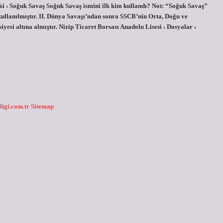
ki › Soğuk Savaş Soğuk Savaş ismini ilk kim kullandı? Not: “Soğuk Savaş”
kullanılmıştır. II. Dünya Savaşı’ndan sonra SSCB’nin Orta, Doğu ve
yesi altına almıştır. Nizip Ticaret Borsası Anadolu Lisesi › Dosyalar ›
ligi.com.tr
Sitemap