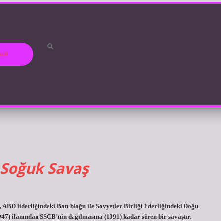
ızda
 Soğuk Savaş
BD liderliğindeki Batı bloğu ile Sovyetler Birliği liderliğindeki Doğu
947) ilanından SSCB’nin dağılmasına (1991) kadar süren bir savaştır.