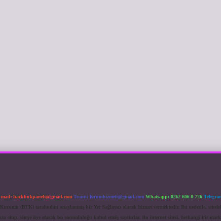
-mail:
backlinkpaneli@gmail.com
Teams:
forumhizmeti@gmail.com
Whatsapp: 0262 606 0 726
Telegra
im Kurumu (BTK) tarafından onaylanmış bir Yer Sağlayıcı olarak hizmet vermektedir. Bu nedenle, sited
 olup, siteye üye olarak bu sorumluluğu kabul etmiş sayılırlar. Bu internet sitesi, herhangi bir mark