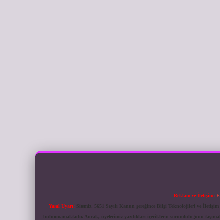
Reklam ve İletişim:
E
Yasal Uyarı:
Sitemiz, 5651 Sayılı Kanun gereğince Bilgi Teknolojileri ve İletiş
bulunmamaktadır. Ancak, üyelerimiz yazdıkları içeriklerin sorumluluğunu taşımakta