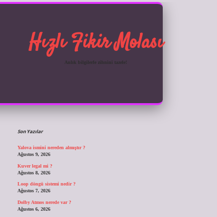
Hızlı Fikir Molası
Anlık bilgilerle zihnini tazele!
Sidebar
ilbet giriş
Son Yazılar
Yalova ismini nereden almıştır ?
Ağustos 9, 2026
Kuver legal mi ?
Ağustos 8, 2026
Loop döngü sistemi nedir ?
Ağustos 7, 2026
Dolby Atmos nerede var ?
Ağustos 6, 2026