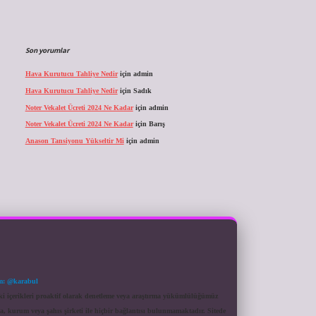
Son yorumlar
Hava Kurutucu Tahliye Nedir
için
admin
Hava Kurutucu Tahliye Nedir
için
Sadık
Noter Vekalet Ücreti 2024 Ne Kadar
için
admin
Noter Vekalet Ücreti 2024 Ne Kadar
için
Barış
Anason Tansiyonu Yükseltir Mi
için
admin
m: @karabul
eki içerikleri proaktif olarak denetleme veya araştırma yükümlülüğümüz
a, kurum veya şahıs şirketi ile hiçbir bağlantısı bulunmamaktadır. Sitede