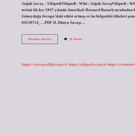
Soğuk Savaş – VikipediVikipedi › Wiki › Soğuk SavaşVikipedi › Wi
terimi ilk kez 1947 yılında Amerikalı Bernard Baruch tarafından 
Güneydoğu Avrupa’daki etkisi artmış ve bu bölgedeki ülkeleri şemsi
04150714_…PDF II. Dünya Savaşı…
Soğuk
Devamını okuyun
10 Yorum
Savaşın
Adı
Neden
Soğuk
Savaş
https://www.profikir.com.tr
https://softpark.com.tr
https://yerhostes