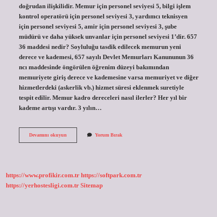
doğrudan ilişkilidir. Memur için personel seviyesi 5, bilgi işlem
kontrol operatörü için personel seviyesi 3, yardımcı teknisyen
için personel seviyesi 5, amir için personel seviyesi 3, şube
müdürü ve daha yüksek unvanlar için personel seviyesi 1’dir. 657
36 maddesi nedir? Soyluluğu tasdik edilecek memurun yeni
derece ve kademesi, 657 sayılı Devlet Memurları Kanununun 36
ncı maddesinde öngörülen öğrenim düzeyi bakımından
memuriyete giriş derece ve kademesine varsa memuriyet ve diğer
hizmetlerdeki (askerlik vb.) hizmet süresi eklenmek suretiyle
tespit edilir. Memur kadro dereceleri nasıl ilerler? Her yıl bir
kademe artışı vardır. 3 yılın…
36
Devamını okuyun
Yorum Bırak
A
5
Ne
Demek
https://www.profikir.com.tr
https://softpark.com.tr
https://yerhostesligi.com.tr
Sitemap