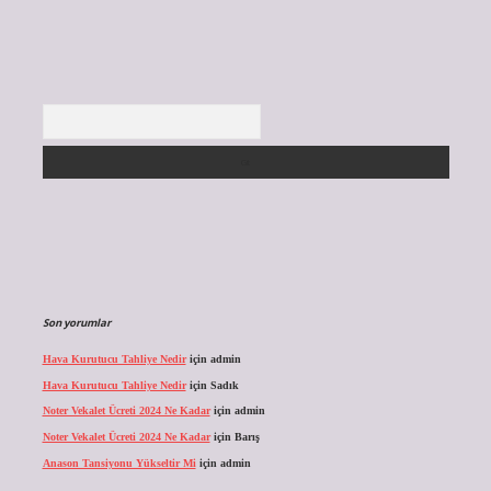
Arama
Son yorumlar
Hava Kurutucu Tahliye Nedir
için
admin
Hava Kurutucu Tahliye Nedir
için
Sadık
Noter Vekalet Ücreti 2024 Ne Kadar
için
admin
Noter Vekalet Ücreti 2024 Ne Kadar
için
Barış
Anason Tansiyonu Yükseltir Mi
için
admin