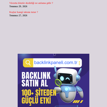
Vücutta klorür eksikliği ne anlama gelir ?
Temmuz 29, 2026
Koçlar hangi takımı tutar ?
Temmuz 27, 2026