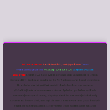
ilbet giriş
Reklam ve İletişim:
E-mail:
backlinkpaneli@gmail.com
Teams:
forumhizmeti@gmail.com
Whatsapp: 0262 606 0 726
Telegram: @karabul
Yasal Uyarı:
Sitemiz, 5651 Sayılı Kanun gereğince Bilgi Teknolojileri ve İletişim
Kurumu (BTK) tarafından onaylanmış bir Yer Sağlayıcı olarak hizmet vermektedir.
Bu nedenle, sitedeki içerikleri proaktif olarak denetleme veya araştırma
yükümlülüğümüz bulunmamaktadır. Ancak, üyelerimiz yazdıkları içeriklerin
sorumluluğunu taşımakta olup, siteye üye olarak bu sorumluluğu kabul etmiş
sayılırlar. Bu internet sitesi, herhangi bir marka, kurum veya şahıs şirketi ile hiçbir
bağlantısı bulunmamaktadır. Sitede yalnızca kendi hazırladığımız makaleler