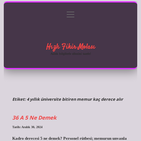
menüyü
Anasayfa
Gizlilik Politikası
Yasal Uyarı
aç
Hakkımızda
Hızlı Fikir Molası
Anlık bilgilerle zihnini tazele!
Etiket:
4 yıllık üniversite bitiren memur kaç derece alır
36 A 5 Ne Demek
Tarih: Aralık 30, 2024
Kadro derecesi 5 ne demek? Personel rütbesi; memurun unvanla