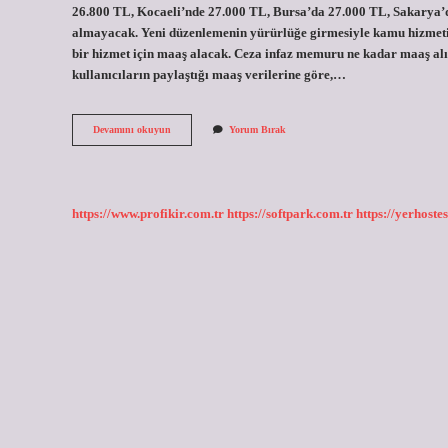
26.800 TL, Kocaeli’nde 27.000 TL, Bursa’da 27.000 TL, Sakarya’d
almayacak. Yeni düzenlemenin yürürlüğe girmesiyle kamu hizmeti
bir hizmet için maaş alacak. Ceza infaz memuru ne kadar maaş alı
kullanıcıların paylaştığı maaş verilerine göre,…
Cezaevi
Devamını okuyun
Yorum Bırak
Maaşı
Ne
Kadar
https://www.profikir.com.tr
https://softpark.com.tr
https://yerhostes