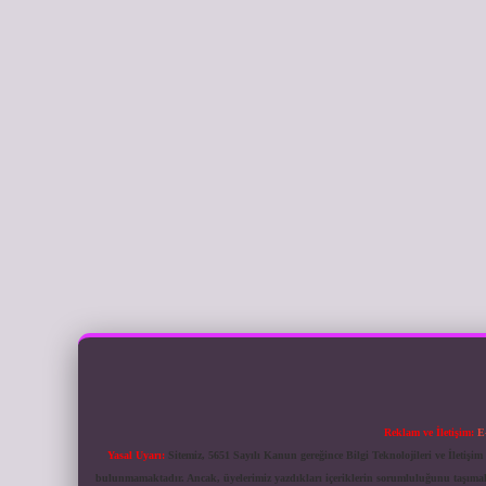
Reklam ve İletişim:
E
Yasal Uyarı:
Sitemiz, 5651 Sayılı Kanun gereğince Bilgi Teknolojileri ve İletiş
bulunmamaktadır. Ancak, üyelerimiz yazdıkları içeriklerin sorumluluğunu taşımakta