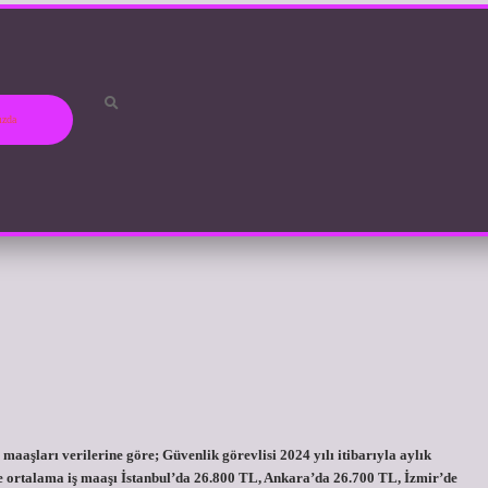
ızda
maaşları verilerine göre; Güvenlik görevlisi 2024 yılı itibarıyla aylık
e ortalama iş maaşı İstanbul’da 26.800 TL, Ankara’da 26.700 TL, İzmir’de