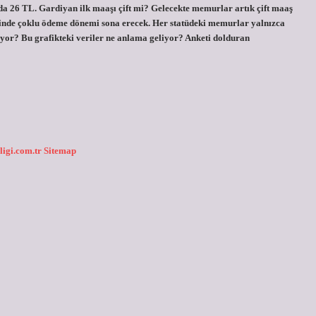
a 26 TL. Gardiyan ilk maaşı çift mi? Gelecekte memurlar artık çift maaş
nde çoklu ödeme dönemi sona erecek. Her statüdeki memurlar yalnızca
yor? Bu grafikteki veriler ne anlama geliyor? Anketi dolduran
ligi.com.tr
Sitemap