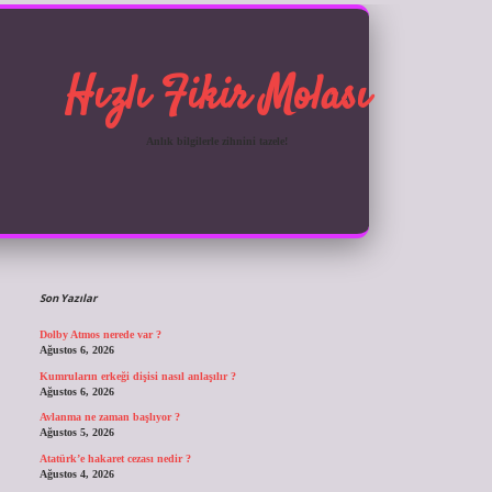
Hızlı Fikir Molası
Anlık bilgilerle zihnini tazele!
Sidebar
ilbet giriş
Son Yazılar
Dolby Atmos nerede var ?
Ağustos 6, 2026
Kumruların erkeği dişisi nasıl anlaşılır ?
Ağustos 6, 2026
Avlanma ne zaman başlıyor ?
Ağustos 5, 2026
Atatürk’e hakaret cezası nedir ?
Ağustos 4, 2026