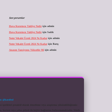
Son yorumlar
Hava Kurutucu Tahliye Nedir
için
admin
Hava Kurutucu Tahliye Nedir
için
Sadık
Noter Vekalet Ücreti 2024 Ne Kadar
için
admin
Noter Vekalet Ücreti 2024 Ne Kadar
için
Barış
Anason Tansiyonu Yükseltir Mi
için
admin
m: @karabul
eki içerikleri proaktif olarak denetleme veya araştırma yükümlülüğümüz
a, kurum veya şahıs şirketi ile hiçbir bağlantısı bulunmamaktadır. Sitede