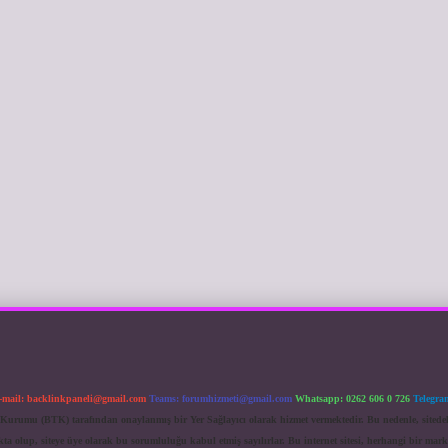
-mail:
backlinkpaneli@gmail.com
Teams:
forumhizmeti@gmail.com
Whatsapp: 0262 606 0 726
Telegra
im Kurumu (BTK) tarafından onaylanmış bir Yer Sağlayıcı olarak hizmet vermektedir. Bu nedenle, sited
 olup, siteye üye olarak bu sorumluluğu kabul etmiş sayılırlar. Bu internet sitesi, herhangi bir mark