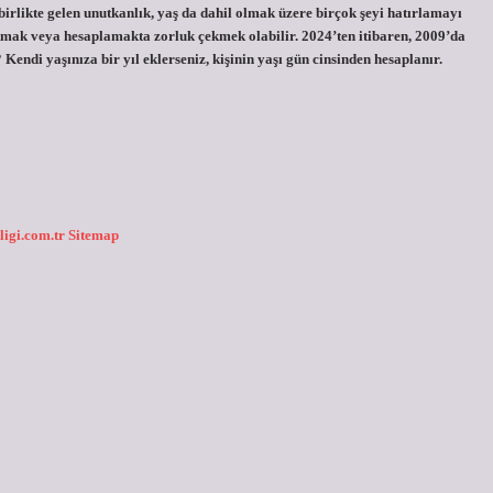
irlikte gelen unutkanlık, yaş da dahil olmak üzere birçok şeyi hatırlamayı
utmak veya hesaplamakta zorluk çekmek olabilir. 2024’ten itibaren, 2009’da
endi yaşınıza bir yıl eklerseniz, kişinin yaşı gün cinsinden hesaplanır.
ligi.com.tr
Sitemap