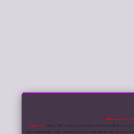
Reklam ve İletişim:
E
Yasal Uyarı:
Sitemiz, 5651 Sayılı Kanun gereğince Bilgi Teknolojileri ve İletiş
bulunmamaktadır. Ancak, üyelerimiz yazdıkları içeriklerin sorumluluğunu taşımakta