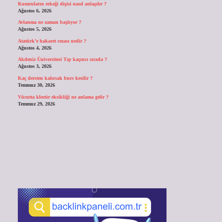
Kumruların erkeği dişisi nasıl anlaşılır ?
Ağustos 6, 2026
Avlanma ne zaman başlıyor ?
Ağustos 5, 2026
Atatürk’e hakaret cezası nedir ?
Ağustos 4, 2026
Akdeniz Üniversitesi Tıp kaçıncı sırada ?
Ağustos 3, 2026
Kaç dersten kalırsak burs kesilir ?
Temmuz 30, 2026
Vücutta klorür eksikliği ne anlama gelir ?
Temmuz 29, 2026