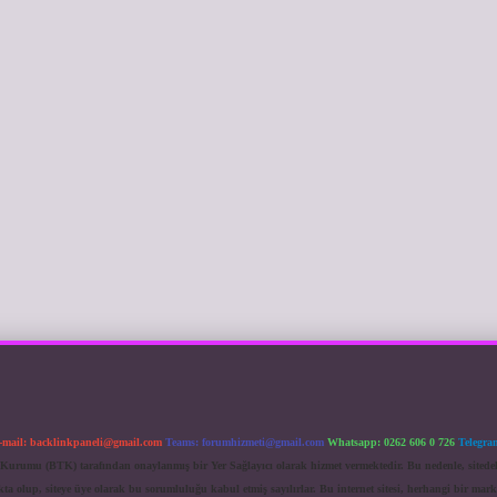
-mail:
backlinkpaneli@gmail.com
Teams:
forumhizmeti@gmail.com
Whatsapp: 0262 606 0 726
Telegra
im Kurumu (BTK) tarafından onaylanmış bir Yer Sağlayıcı olarak hizmet vermektedir. Bu nedenle, sited
 olup, siteye üye olarak bu sorumluluğu kabul etmiş sayılırlar. Bu internet sitesi, herhangi bir mark