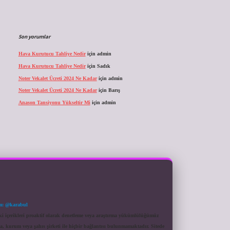
Son yorumlar
Hava Kurutucu Tahliye Nedir
için
admin
Hava Kurutucu Tahliye Nedir
için
Sadık
Noter Vekalet Ücreti 2024 Ne Kadar
için
admin
Noter Vekalet Ücreti 2024 Ne Kadar
için
Barış
Anason Tansiyonu Yükseltir Mi
için
admin
m: @karabul
eki içerikleri proaktif olarak denetleme veya araştırma yükümlülüğümüz
a, kurum veya şahıs şirketi ile hiçbir bağlantısı bulunmamaktadır. Sitede