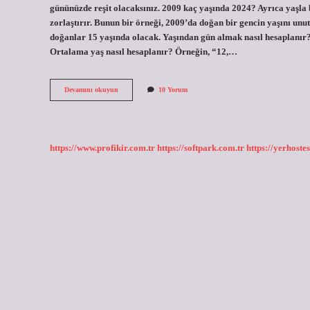
gününüzde reşit olacaksınız. 2009 kaç yaşında 2024? Ayrıca yaşla b
zorlaştırır. Bunun bir örneği, 2009’da doğan bir gencin yaşını un
doğanlar 15 yaşında olacak. Yaşından gün almak nasıl hesaplanır? K
Ortalama yaş nasıl hesaplanır? Örneğin, “12,…
Yaş
Devamını okuyun
10 Yorum
Hesabı
Nasıl
Yapılır
https://www.profikir.com.tr
https://softpark.com.tr
https://yerhostes