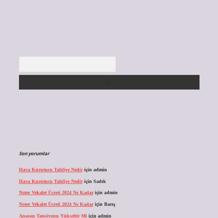
Arama
Son yorumlar
Hava Kurutucu Tahliye Nedir
için
admin
Hava Kurutucu Tahliye Nedir
için
Sadık
Noter Vekalet Ücreti 2024 Ne Kadar
için
admin
Noter Vekalet Ücreti 2024 Ne Kadar
için
Barış
Anason Tansiyonu Yükseltir Mi
için
admin