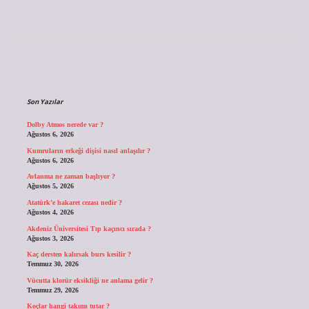
Sidebar
Son Yazılar
Dolby Atmos nerede var ?
Ağustos 6, 2026
Kumruların erkeği dişisi nasıl anlaşılır ?
Ağustos 6, 2026
Avlanma ne zaman başlıyor ?
Ağustos 5, 2026
Atatürk’e hakaret cezası nedir ?
Ağustos 4, 2026
Akdeniz Üniversitesi Tıp kaçıncı sırada ?
Ağustos 3, 2026
Kaç dersten kalırsak burs kesilir ?
Temmuz 30, 2026
Vücutta klorür eksikliği ne anlama gelir ?
Temmuz 29, 2026
Koçlar hangi takımı tutar ?