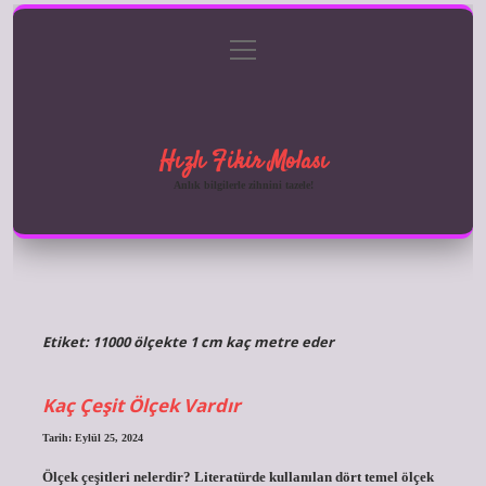
menüyü
Anasayfa
Gizlilik Politikası
Yasal Uyarı
aç
Hakkımızda
Hızlı Fikir Molası
Anlık bilgilerle zihnini tazele!
Etiket:
11000 ölçekte 1 cm kaç metre eder
Kaç Çeşit Ölçek Vardır
Tarih: Eylül 25, 2024
Ölçek çeşitleri nelerdir? Literatürde kullanılan dört temel ölçek