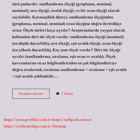
türü şunlardır: sınıflandırma ölçeği (gruplama, nominal,
nominal); sıra ölçeği; aralık ölçeği; ve bir oran ölçeği olarak
sayılabilir. Karmaşıklık düzeyi, sınıflandırma ölçeğinden
(gruplama, nominal, nominal) oran ölçeğine doğru ilerledikçe
artar. Ölçek türleri kaça ayrılır? Araştırmalarda yaygın olarak
kullanılan dört tür ölçek vardır: sınıflandırma ölçeği (nominal)
(en düşük duyarlılık), sıra ölçeği, eşit aralık ölçeği, oran ölçeği
(en yüksek duyarlılık), Kaç tane ölçek vardır? Dört tür ölçeğe
ayrılır (sınıflandırma, sıralama, eşit oran ve aralık). Ölçek
kavramlarını en az bilgilendiriciden en çok bilgilendiriciye
doğru sıralarsak, sıralama sınıflandırma < sıralama < eşit aralık
< eşit aralık şeklindedir.…
Kaç
Devamını okuyun
2 Yorum
Çeşit
Ölçek
Vardır
https://www.profikir.com.tr
https://softpark.com.tr
https://yerhostesligi.com.tr
Sitemap