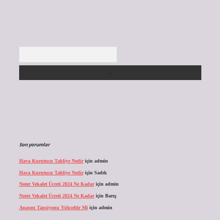
Arama
Son yorumlar
Hava Kurutucu Tahliye Nedir
için
admin
Hava Kurutucu Tahliye Nedir
için
Sadık
Noter Vekalet Ücreti 2024 Ne Kadar
için
admin
Noter Vekalet Ücreti 2024 Ne Kadar
için
Barış
Anason Tansiyonu Yükseltir Mi
için
admin