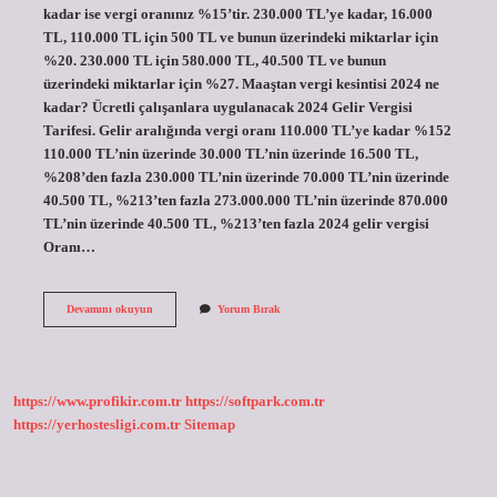
kadar ise vergi oranınız %15’tir. 230.000 TL’ye kadar, 16.000
TL, 110.000 TL için 500 TL ve bunun üzerindeki miktarlar için
%20. 230.000 TL için 580.000 TL, 40.500 TL ve bunun
üzerindeki miktarlar için %27. Maaştan vergi kesintisi 2024 ne
kadar? Ücretli çalışanlara uygulanacak 2024 Gelir Vergisi
Tarifesi. Gelir aralığında vergi oranı 110.000 TL’ye kadar %152
110.000 TL’nin üzerinde 30.000 TL’nin üzerinde 16.500 TL,
%208’den fazla 230.000 TL’nin üzerinde 70.000 TL’nin üzerinde
40.500 TL, %213’ten fazla 273.000.000 TL’nin üzerinde 870.000
TL’nin üzerinde 40.500 TL, %213’ten fazla 2024 gelir vergisi
Oranı…
100000
Devamını okuyun
Yorum Bırak
Tl
Maaş
Alan
Ne
Kadar
https://www.profikir.com.tr
https://softpark.com.tr
Vergi
Öder
https://yerhostesligi.com.tr
Sitemap