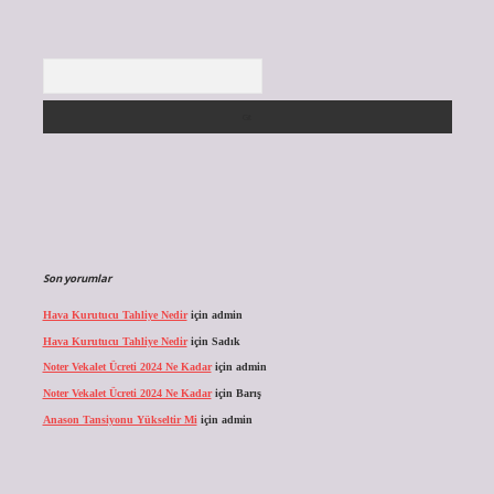
Arama
Son yorumlar
Hava Kurutucu Tahliye Nedir
için
admin
Hava Kurutucu Tahliye Nedir
için
Sadık
Noter Vekalet Ücreti 2024 Ne Kadar
için
admin
Noter Vekalet Ücreti 2024 Ne Kadar
için
Barış
Anason Tansiyonu Yükseltir Mi
için
admin