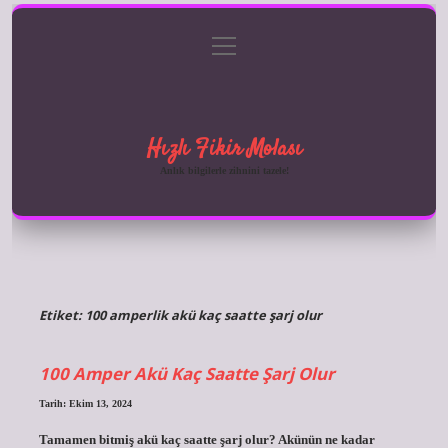
menüyü
Anasayfa
Gizlilik Politikası
Yasal Uyarı
aç
Hakkımızda
Hızlı Fikir Molası
Anlık bilgilerle zihnini tazele!
Etiket:
100 amperlik akü kaç saatte şarj olur
100 Amper Akü Kaç Saatte Şarj Olur
Tarih: Ekim 13, 2024
Tamamen bitmiş akü kaç saatte şarj olur? Akünün ne kadar