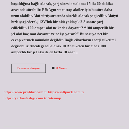
boşaldığına bağlı olarak, şarj süresi ortalama 15 ila 60 dakika
arasında sürebilir. Efb Agm start-stop aküler için bu süre daha
uzun olabilir. Akü sürüş sırasında sürekli olarak şarj edilir. Aküyü
hızlı şarj ederek, 12V’luk bir akü yaklaşık 2-3 saatte şarj
edilebilir. 100 amper akü ne kadar dayanır? “100 amperlik bir
jel akü kaç saat dayanır ve ne işe yarar?” Bu soruya net bir
cevap vermek mümkün değildir. Bağlı cihazların enerji tüketimi
değişebilir. Ancak genel olarak 10 Ah tüketen bir cihaz 100
amperlik bir jel akü ile en fazla 10 saat…
100
Devamını okuyun
8 Yorum
Amper
Akü
Kaç
Saatte
Şarj
https://www.profikir.com.tr
https://softpark.com.tr
Olur
https://yerhostesligi.com.tr
Sitemap