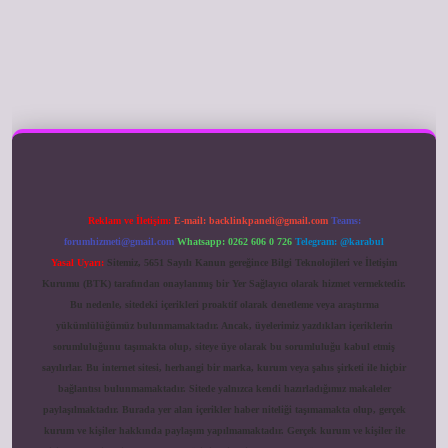
ilbet giriş
Reklam ve İletişim:
E-mail:
backlinkpaneli@gmail.com
Teams:
forumhizmeti@gmail.com
Whatsapp: 0262 606 0 726
Telegram: @karabul
Yasal Uyarı:
Sitemiz, 5651 Sayılı Kanun gereğince Bilgi Teknolojileri ve İletişim
Kurumu (BTK) tarafından onaylanmış bir Yer Sağlayıcı olarak hizmet vermektedir.
Bu nedenle, sitedeki içerikleri proaktif olarak denetleme veya araştırma
yükümlülüğümüz bulunmamaktadır. Ancak, üyelerimiz yazdıkları içeriklerin
sorumluluğunu taşımakta olup, siteye üye olarak bu sorumluluğu kabul etmiş
sayılırlar. Bu internet sitesi, herhangi bir marka, kurum veya şahıs şirketi ile hiçbir
bağlantısı bulunmamaktadır. Sitede yalnızca kendi hazırladığımız makaleler
paylaşılmaktadır. Burada yer alan içerikler haber niteliği taşımamakta olup, gerçek
kurum ve kişiler hakkında paylaşım yapılmamaktadır. Gerçek kurum ve kişiler ile