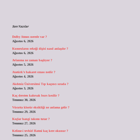
Sidebar
Son Yazılar
Dolby Atmos nerede var ?
Ağustos 6, 2026
Kumruların erkeği dişisi nasıl anlaşılır ?
Ağustos 6, 2026
Avlanma ne zaman başlıyor ?
Ağustos 5, 2026
Atatürk’e hakaret cezası nedir ?
Ağustos 4, 2026
Akdeniz Üniversitesi Tıp kaçıncı sırada ?
Ağustos 3, 2026
Kaç dersten kalırsak burs kesilir ?
Temmuz 30, 2026
Vücutta klorür eksikliği ne anlama gelir ?
Temmuz 29, 2026
Koçlar hangi takımı tutar ?
Temmuz 27, 2026
Kelime-i tevhid Hatmi kaç kere okunur ?
Temmuz 25, 2026