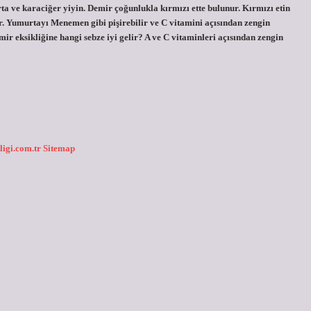
ta ve karaciğer yiyin. Demir çoğunlukla kırmızı ette bulunur. Kırmızı etin
r. Yumurtayı Menemen gibi pişirebilir ve C vitamini açısından zengin
mir eksikliğine hangi sebze iyi gelir? A ve C vitaminleri açısından zengin
ligi.com.tr
Sitemap