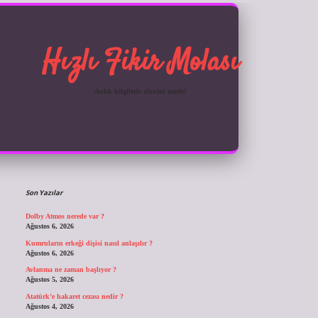
Hızlı Fikir Molası
Anlık bilgilerle zihnini tazele!
Sidebar
ilbet giriş
Son Yazılar
Dolby Atmos nerede var ?
Ağustos 6, 2026
Kumruların erkeği dişisi nasıl anlaşılır ?
Ağustos 6, 2026
Avlanma ne zaman başlıyor ?
Ağustos 5, 2026
Atatürk’e hakaret cezası nedir ?
Ağustos 4, 2026