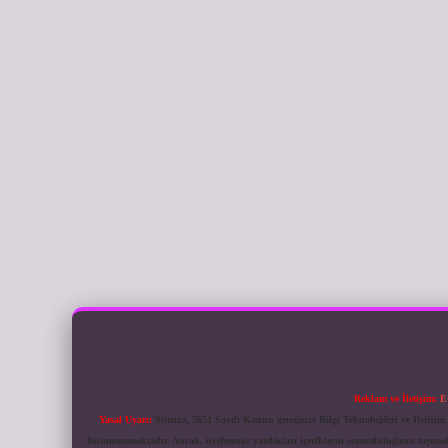
Reklam ve İletişim:
E
Yasal Uyarı:
Sitemiz, 5651 Sayılı Kanun gereğince Bilgi Teknolojileri ve İletiş
bulunmamaktadır. Ancak, üyelerimiz yazdıkları içeriklerin sorumluluğunu taşımakta