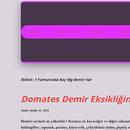
Anasayfa
Gizlilik Politikası
Yasal Uyarı
Hakkım
Etiket:
1 Yumurtada Kaç Mg demir Var
Domates Demir Eksikliğine
Tarih: Aralık 22, 2024
Demiri en hızlı ne yükseltir? Kırmızı et, karaciğer ve diğer sakata
baklagiller; ıspanak, patates, kuru erik, çekirdeksiz üzüm, pişmiş 