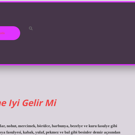
ızda
 Iyi Gelir Mi
tlar, nohut, mercimek, börülce, barbunya, bezelye ve kuru fasulye gibi
soya fasulyesi, kabak, yulaf, pekmez ve bal gibi besinler demir açısından