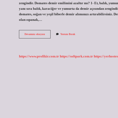
zengindir. Domates demir emilimini azaltır mı? 1- Et, balık, yumur
yanı sıra balık, karaciğer ve yumurta da demir açısından zengindi
domates, soğan ve yeşil biberle demir alımınızı artırabilirsiniz. De
olan ıspanak,…
Domates
Devamını okuyun
Yorum Bırak
Demir
Eksikliğine
Iyi
Gelir
Mi
https://www.profikir.com.tr
https://softpark.com.tr
https://yerhostes