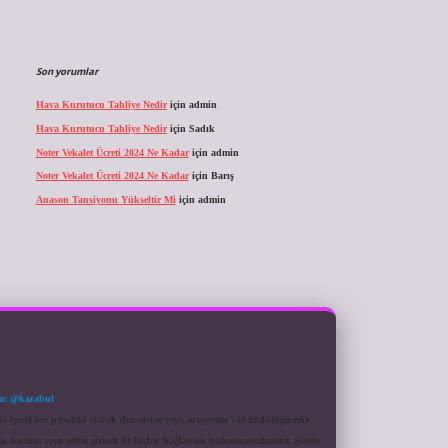
Son yorumlar
Hava Kurutucu Tahliye Nedir
için
admin
Hava Kurutucu Tahliye Nedir
için
Sadık
Noter Vekalet Ücreti 2024 Ne Kadar
için
admin
Noter Vekalet Ücreti 2024 Ne Kadar
için
Barış
Anason Tansiyonu Yükseltir Mi
için
admin
m: @karabul
eki içerikleri proaktif olarak denetleme veya araştırma yükümlülüğümüz
a, kurum veya şahıs şirketi ile hiçbir bağlantısı bulunmamaktadır. Sitede