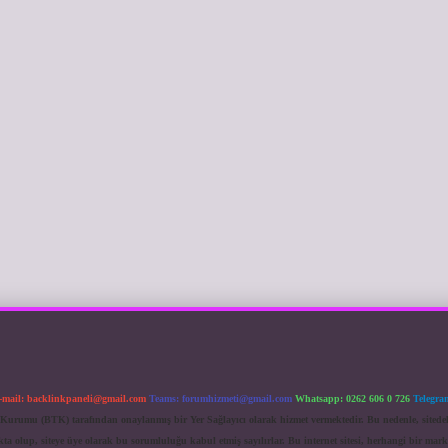
-mail:
backlinkpaneli@gmail.com
Teams:
forumhizmeti@gmail.com
Whatsapp: 0262 606 0 726
Telegra
im Kurumu (BTK) tarafından onaylanmış bir Yer Sağlayıcı olarak hizmet vermektedir. Bu nedenle, sited
 olup, siteye üye olarak bu sorumluluğu kabul etmiş sayılırlar. Bu internet sitesi, herhangi bir mark